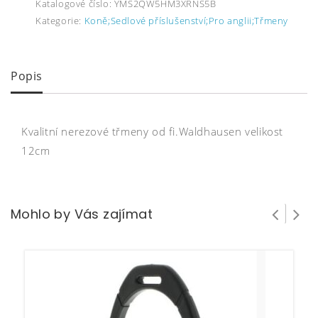
Katalogové číslo:
YMS2QW5HM3XRNS5B
Kategorie:
Koně;Sedlové příslušenství;Pro anglii;Třmeny
Popis
Kvalitní nerezové třmeny od fi.Waldhausen velikost
12cm
Mohlo by Vás zajímat