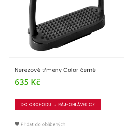
Nerezové třmeny Color černé
635
Kč
DO OBCHODU → RÁJ-OHLÁVEK.CZ
Přidat do oblíbených