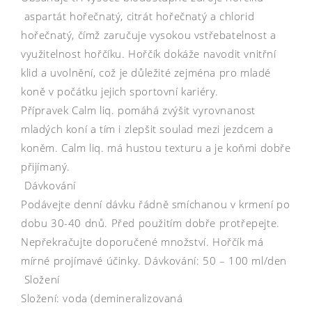
aspartát hořečnatý, citrát hořečnatý a chlorid
hořečnatý, čímž zaručuje vysokou vstřebatelnost a
využitelnost hořčíku. Hořčík dokáže navodit vnitřní
klid a uvolnění, což je důležité zejména pro mladé
koně v počátku jejich sportovní kariéry.
Přípravek Calm liq. pomáhá zvýšit vyrovnanost
mladých koní a tím i zlepšit soulad mezi jezdcem a
koněm. Calm liq. má hustou texturu a je koňmi dobře
přijímaný.
Dávkování
Podávejte denní dávku řádně smíchanou v krmení po
dobu 30-40 dnů. Před použitím dobře protřepejte.
Nepřekračujte doporučené množství. Hořčík má
mírné projímavé účinky. Dávkování: 50 – 100 ml/den
Složení
Složení: voda (demineralizovaná