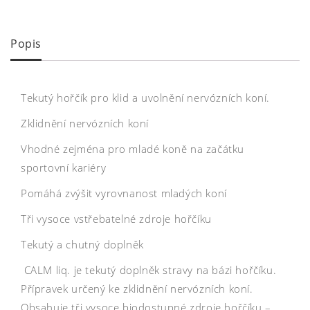
Popis
Tekutý hořčík pro klid a uvolnění nervózních koní.
Zklidnění nervózních koní
Vhodné zejména pro mladé koně na začátku
sportovní kariéry
Pomáhá zvýšit vyrovnanost mladých koní
Tři vysoce vstřebatelné zdroje hořčíku
Tekutý a chutný doplněk
CALM liq. je tekutý doplněk stravy na bázi hořčíku.
Přípravek určený ke zklidnění nervózních koní.
Obsahuje tři vysoce biodostupné zdroje hořčíku –