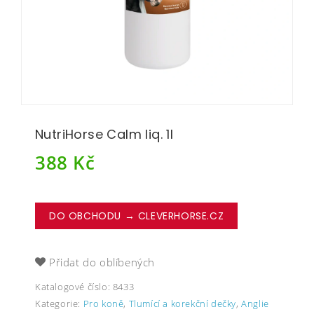
NutriHorse Calm liq. 1l
388
Kč
DO OBCHODU → CLEVERHORSE.CZ
Přidat do oblíbených
Katalogové číslo:
8433
Kategorie:
Pro koně
,
Tlumící a korekční dečky
,
Anglie