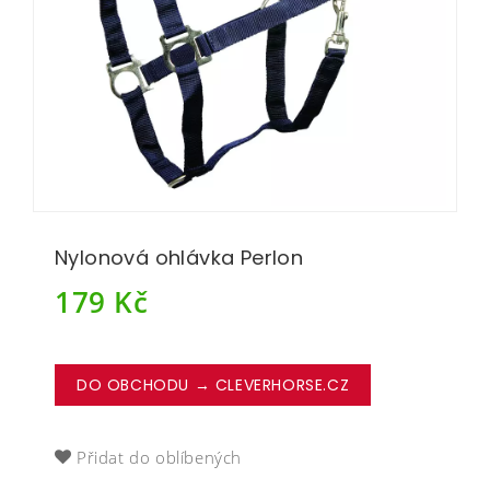
Nylonová ohlávka Perlon
179
Kč
DO OBCHODU → CLEVERHORSE.CZ
Přidat do oblíbených