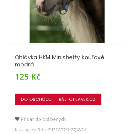
Ohlávka HKM Minishetty kouřové
modrá
125
Kč
DO OBCHODU → RÁJ-OHLÁVEK.CZ
Přidat do oblíbených
Katalogové číslo:
9US2GD7YKG7JXV24