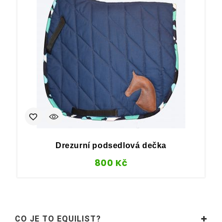
Drezurní podsedlová dečka
P
800
Kč
CO JE TO EQUILIST?