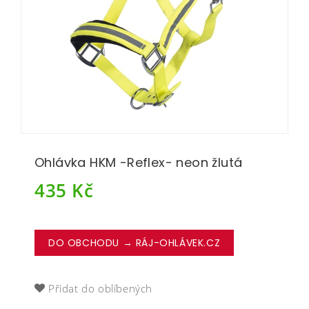
Ohlávka HKM -Reflex- neon žlutá
435
Kč
DO OBCHODU → RÁJ-OHLÁVEK.CZ
Přidat do oblíbených