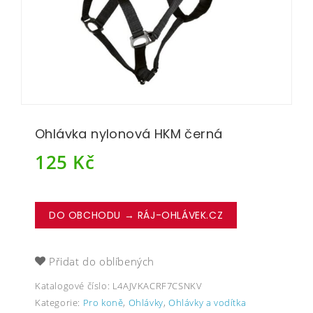
Ohlávka nylonová HKM černá
125
Kč
DO OBCHODU → RÁJ-OHLÁVEK.CZ
Přidat do oblíbených
Katalogové číslo:
L4AJVKACRF7CSNKV
Kategorie:
Pro koně
,
Ohlávky
,
Ohlávky a vodítka