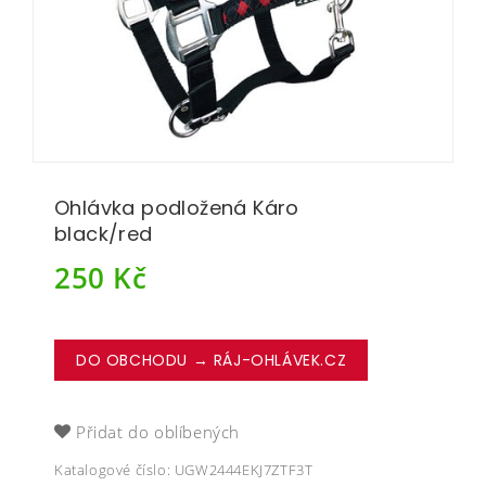
Ohlávka podložená Káro
black/red
250
Kč
DO OBCHODU → RÁJ-OHLÁVEK.CZ
Přidat do oblíbených
Katalogové číslo:
UGW2444EKJ7ZTF3T