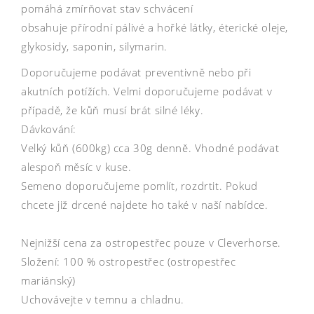
pomáhá zmírňovat stav schvácení
obsahuje přírodní pálivé a hořké látky, éterické oleje,
glykosidy, saponin, silymarin.
Doporučujeme podávat preventivně nebo při
akutních potížích. Velmi doporučujeme podávat v
případě, že kůň musí brát silné léky.
Dávkování:
Velký kůň (600kg) cca 30g denně. Vhodné podávat
alespoň měsíc v kuse.
Semeno doporučujeme pomlít, rozdrtit. Pokud
chcete již drcené najdete ho také v naší nabídce.
Nejnižší cena za ostropestřec pouze v Cleverhorse.
Složení: 100 % ostropestřec (ostropestřec
mariánský)
Uchovávejte v temnu a chladnu.