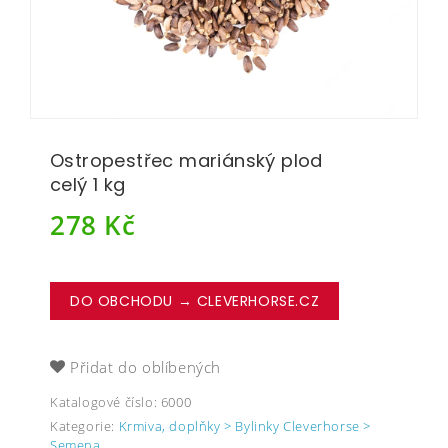
Ostropestřec mariánský plod
celý 1 kg
278
Kč
DO OBCHODU → CLEVERHORSE.CZ
Přidat do oblíbených
Katalogové číslo:
6000
Kategorie:
Krmiva, doplňky > Bylinky Cleverhorse >
Semena