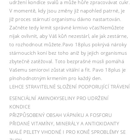
udržení kondice svalů a může hůře zpracovávat cukr.
V momentě, kdy jsou změny již napohled patrné, je
již proces stárnutí organismu dávno nastartován.
Začněte tedy krmit správné krmivo včas!Nemůžete
nijak ovlivnit, aby Váš kůň nezestárl, ale jak zestárne,
to rozhodnout můžete.Pavo 18plus pokrývá nároky
stárnoucích koní bez toho aniž by jejich organismus
zbytečně zatěžoval. Toto bezprašné müsli pomáhá
Vašemu seniorovi zůstat vitální a fit. Pavo 18plus je
plnohodnotným krmením pro každý den.
LEHCE STRAVITELNÉ SLOŽENÍ PODPORUJÍCÍ TRÁVENÍ
ESENCIÁLNÍ AMINOKYSELINY PRO UDRŽENÍ
KONDICE
PŘIZPŮSOBENÝ OBSAH VÁPNÍKU A FOSFORU
PŘIDANÉ VITAMÍNY, MINERÁLY A ANTIOXIDANTY
MALÉ PELETY VHODNÉ I PRO KONĚ SPROBLÉMY SE