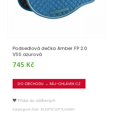
Podsedlová dečka Amber FP 2.0
VSS azurová
745
Kč
DO OBCHODU → RÁJ-OHLÁVEK.CZ
Přidat do oblíbených
Katalogové číslo:
XS32F5CSDY7UGGNH