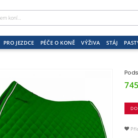
PRO JEZDCE
PÉČE O KONĚ
VÝŽIVA
STÁJ
PAST
Pods
74
DO
Při