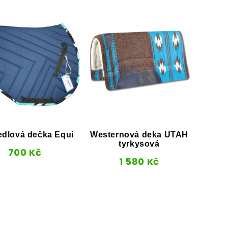
dlová dečka Equi
Westernová deka UTAH
Po
tyrkysová
Wald
700
Kč
s
1 580
Kč