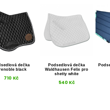
sedlová dečka
Podsedlová dečka
Podse
renoble black
Waldhausen Felix pro
shetty white
710
Kč
540
Kč