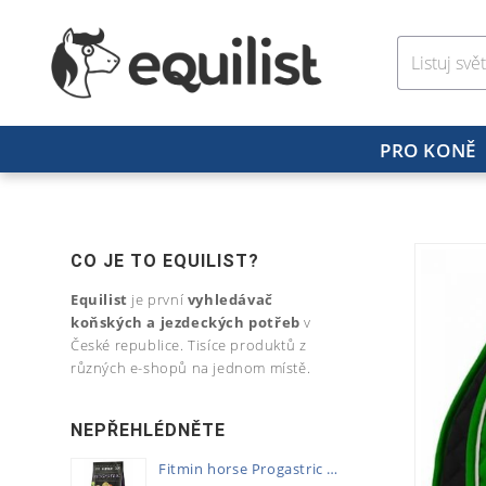
PRO KONĚ
CO JE TO EQUILIST?
Equilist
je první
vyhledávač
koňských a jezdeckých potřeb
v
České republice. Tisíce produktů z
různých e-shopů na jednom místě.
NEPŘEHLÉDNĚTE
Fitmin horse Progastric 20kg