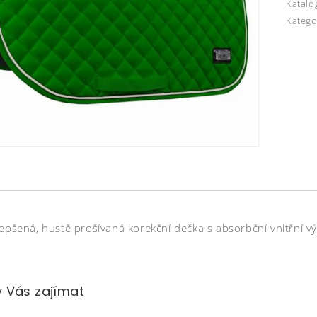
Katalo
Katego
epšená, hustě prošívaná korekční dečka s absorbční vnitřní vý
 Vás zajímat