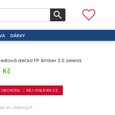
VA
DÁRKY
edlová dečka FP Amber 2.0 zelená
5
Kč
 OBCHODU → RÁJ-OHLÁVEK.CZ
dat do oblíbených