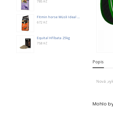
785
Kč
Fitmin horse Müsli Ideal 20kg
672
Kč
Equital Hříbata 25kg
758
Kč
Popis
Nová ,vyl
Mohlo by