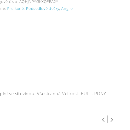
gové číslo:
AQHJNPYGKXQFEA2Y
rie:
Pro koně
,
Podsedlové dečky
,
Anglie
plní se síťovinou. Všestranná Velikost: FULL, PONY