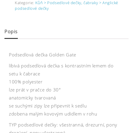
Kategorie:
Kůň > Podsedlové dečky, čabraky > Anglické
podsedlové dečky
Popis
Podsedlová dečka Golden Gate
líbivá podsedlová dečka s kontrastním lemem do
setu k čabrace
100% polyester
lze prát v pračce do 30°
anatomicky tvarovaná
se suchými zipy lze připevnit k sedlu
zdobena malým kovovým udidlem v rohu
TYP podsedlové dečky: všestranná, drezurní, pony
drezúrní, pony všestranná