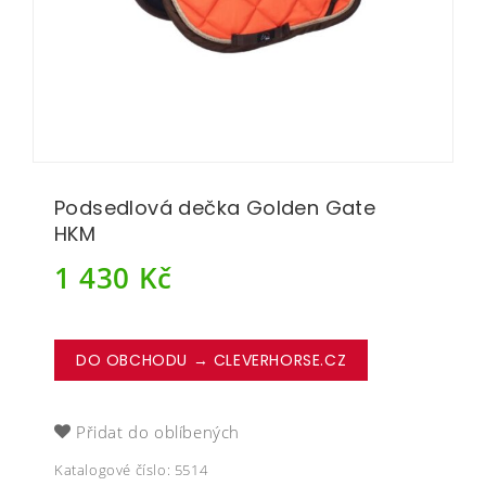
Podsedlová dečka Golden Gate
HKM
1 430
Kč
DO OBCHODU → CLEVERHORSE.CZ
Přidat do oblíbených
Katalogové číslo:
5514