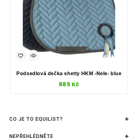
Podsedlová dečka shetty HKM -Nele- blue
P
885
Kč
CO JE TO EQUILIST?
NEPŘEHLÉDNĚTE