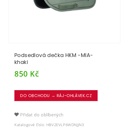
Podsedlová dečka HKM -MIA-
khaki
850
Kč
DO OBCHODU → RÁJ-OHLÁVEK.CZ
Přidat do oblíbených
Katalogové číslo:
HBV2EVLP6WDNJJN3