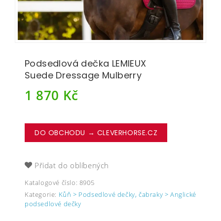
Podsedlová dečka LEMIEUX
Suede Dressage Mulberry
1 870
Kč
DO OBCHODU → CLEVERHORSE.CZ
Přidat do oblíbených
Katalogové číslo:
8905
Kategorie:
Kůň > Podsedlové dečky, čabraky > Anglické
podsedlové dečky