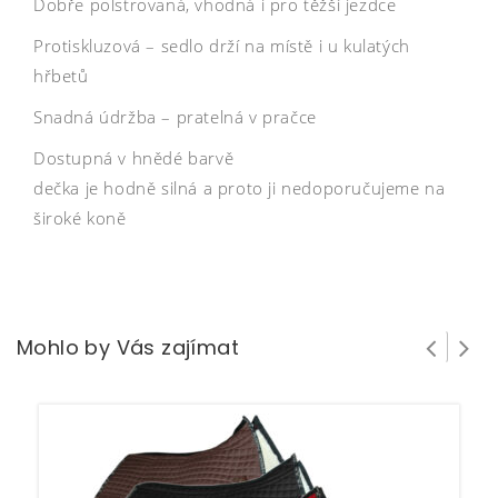
Dobře polstrovaná, vhodná i pro těžší jezdce
Protiskluzová – sedlo drží na místě i u kulatých
hřbetů
Snadná údržba – pratelná v pračce
Dostupná v hnědé barvě
dečka je hodně silná a proto ji nedoporučujeme na
široké koně
Mohlo by Vás zajímat