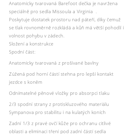
Anatomicky tvarovaná Barefoot dečka je navržena
speciálně pro sedla Missoula a Virginia .
Poskytuje dostatek prostoru nad páteří, díky čemuž
se tlak rovnoměrně rozkládá a kůň má větší pohodlí i
volnost pohybu v zádech.
Složení a konstrukce
Spodní část:
Anatomicky tvarovaná z prošívané bavlny
Zúžená pod horní částí stehna pro lepší kontakt
jezdce s koněm
Odnímatelné pěnové vložky pro absorpci tlaku
2/3 spodní strany z protiskluzového materiálu
Sympanova pro stabilitu i na kulatých koních
Zadní 1/3 z pravé ovčí kůže pro ochranu citlivé
oblasti a eliminaci tření pod zadní částí sedla