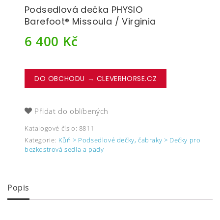
Podsedlová dečka PHYSIO
Barefoot® Missoula / Virginia
6 400
Kč
DO OBCHODU → CLEVERHORSE.CZ
Přidat do oblíbených
Katalogové číslo:
8811
Kategorie:
Kůň > Podsedlové dečky, čabraky > Dečky pro
bezkostrová sedla a pady
Popis