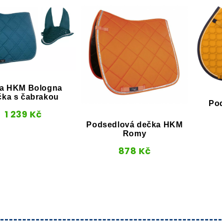
a HKM Bologna
čka s čabrakou
Po
1 239
Kč
Podsedlová dečka HKM
Romy
878
Kč