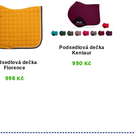
Podsedlová dečka
Kentaur
990
Kč
dsedlová dečka
Florence
De
996
Kč