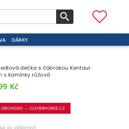
VA
DÁRKY
edlová dečka s čabrakou Kentaur
 s kamínky růžová
699
Kč
 OBCHODU → CLEVERHORSE.CZ
dat do oblíbených