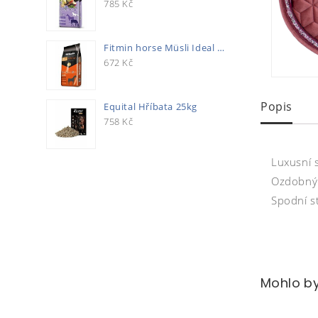
785
Kč
Fitmin horse Müsli Ideal 20kg
672
Kč
Popis
Equital Hříbata 25kg
758
Kč
Luxusní 
Ozdobný 
Spodní s
Mohlo by