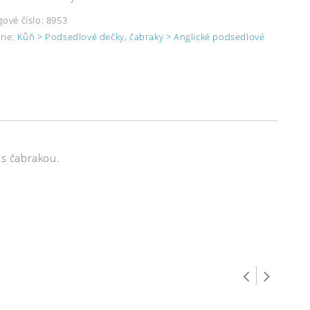
gové číslo:
8953
rie:
Kůň > Podsedlové dečky, čabraky > Anglické podsedlové
 s čabrakou.