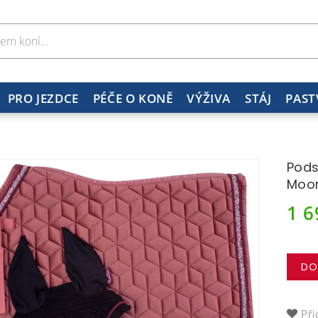
PRO JEZDCE
PÉČE O KONĚ
VÝŽIVA
STÁJ
PAST
Pods
Moon
1 
DO
Při