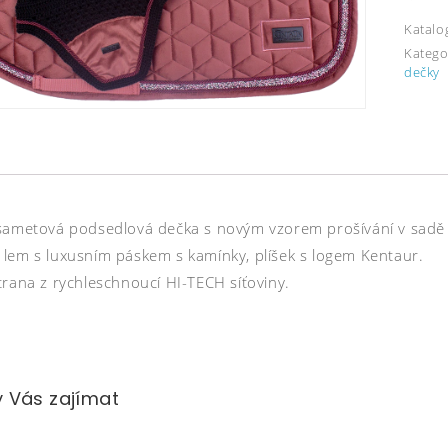
Katalo
Katego
dečky
sametová podsedlová dečka s novým vzorem prošívání v sadě
lem s luxusním páskem s kamínky, plíšek s logem Kentaur.
trana z rychleschnoucí HI-TECH síťoviny.
 Vás zajímat