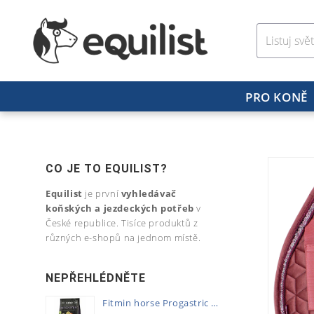
PRO KONĚ
CO JE TO EQUILIST?
Equilist
je první
vyhledávač
koňských a jezdeckých potřeb
v
České republice. Tisíce produktů z
různých e-shopů na jednom místě.
NEPŘEHLÉDNĚTE
Fitmin horse Progastric 20kg