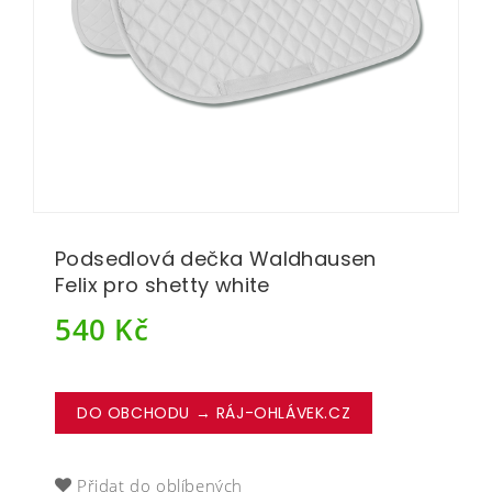
Podsedlová dečka Waldhausen
Felix pro shetty white
540
Kč
DO OBCHODU → RÁJ-OHLÁVEK.CZ
Přidat do oblíbených