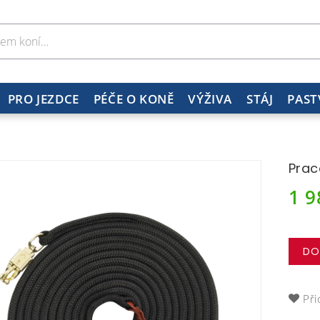
PRO JEZDCE
PÉČE O KONĚ
VÝŽIVA
STÁJ
PAST
Prac
1 
DO
Při