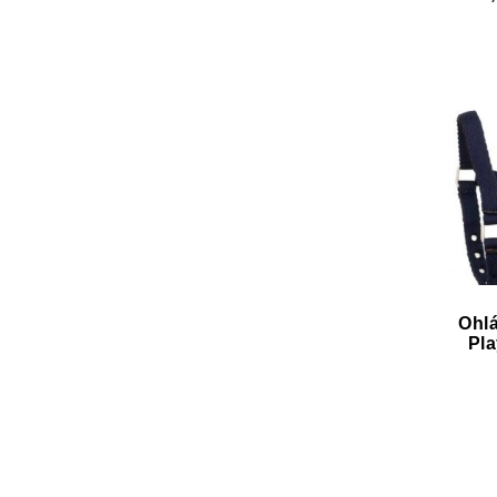
Ohlá
Pl