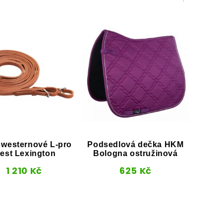
 westernové L-pro
Podsedlová dečka HKM
Po
est Lexington
Bologna ostružinová
Am
1 210
Kč
625
Kč