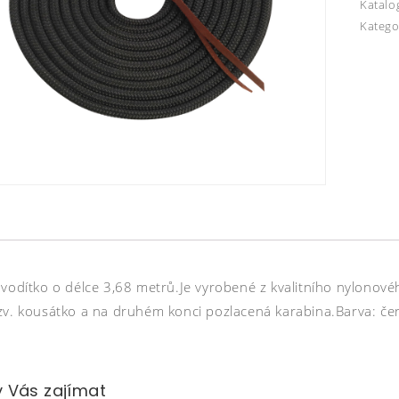
Katalo
Katego
 vodítko o délce 3,68 metrů.Je vyrobené z kvalitního nylonov
zv. kousátko a na druhém konci pozlacená karabina.Barva: čer
 Vás zajímat