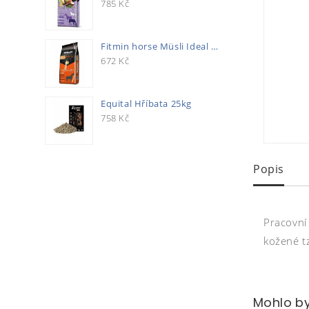
785
Kč
Fitmin horse Müsli Ideal 20kg
672
Kč
Equital Hříbata 25kg
758
Kč
Popis
Pracovní
kožené t
Mohlo by