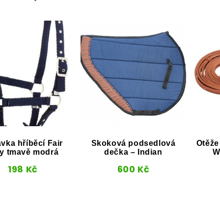
vka hříběcí Fair
Skoková podsedlová
Otěže
ay tmavě modrá
dečka – Indian
W
198
Kč
600
Kč