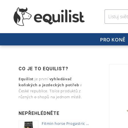
PRO KONĚ
CO JE TO EQUILIST?
Equilist
je první
vyhledávač
koňských a jezdeckých potřeb
v
České republice. Tisíce produktů z
různých e-shopů na jednom místě.
NEPŘEHLÉDNĚTE
Fitmin horse Progastric 20kg