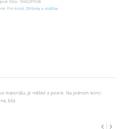
gové číslo:
1045297636
rie:
Pro koně
,
Ohlávky a vodítka
ého materiálu, je měkké a pevné. Na jednom konci
ná, bílá