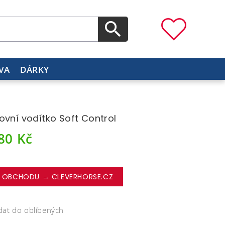
VA
DÁRKY
ovní vodítko Soft Control
980
Kč
 OBCHODU → CLEVERHORSE.CZ
dat do oblíbených