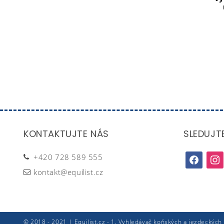
KONTAKTUJTE NÁS
SLEDUJT
+420 728 589 555
facebook
inst
kontakt@equilist.cz
© 2018 - 2021 | Equilist.cz - 1. Vyhledávač koňských a jezdeckých