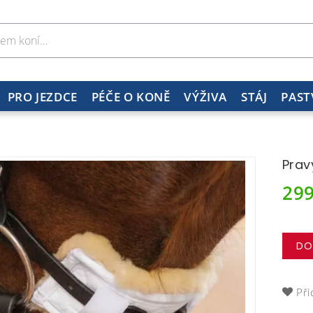
PRO JEZDCE
PÉČE O KONĚ
VÝŽIVA
STÁJ
PAST
Prav
29
DO
Při