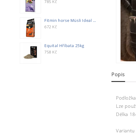
785
Kč
Fitmin horse Müsli Ideal 20kg
672
Kč
Equital Hříbata 25kg
758
Kč
Popis
Podložka
Lze použí
Délka 1
Variantu