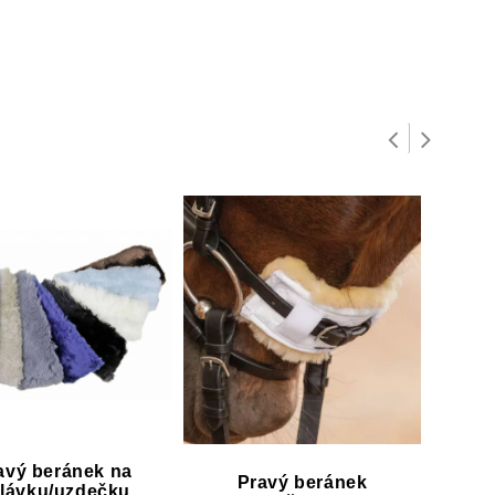
avý beránek na
Pravý beránek
lávku/uzdečku