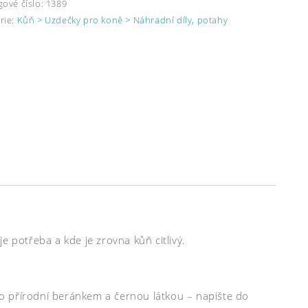
gové číslo:
1389
rie:
Kůň > Uzdečky pro koně > Náhradní díly, potahy
je potřeba a kde je zrovna kůň citlivý.
o přírodní beránkem a černou látkou – napište do