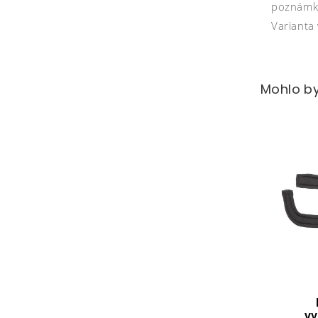
poznámky
Varianta 
Mohlo by
vy