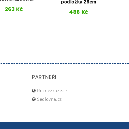
podložka 28cm
263
Kč
486
Kč
Kara
PARTNEŘI
Rucnezkuze.cz
Sedlovna.cz