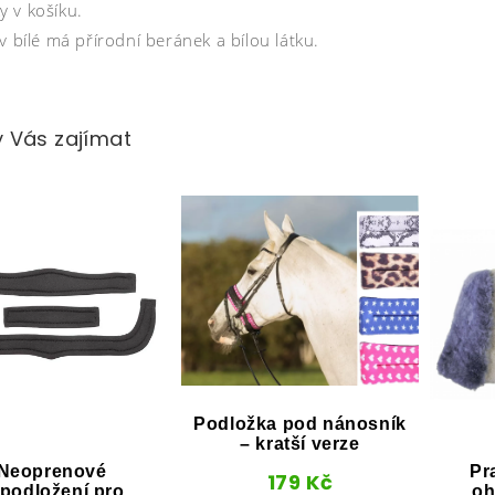
 v košíku.
v bílé má přírodní beránek a bílou látku.
 Vás zajímat
Podložka pod nánosník
– kratší verze
Neoprenové
Pr
179
Kč
podložení pro
oh