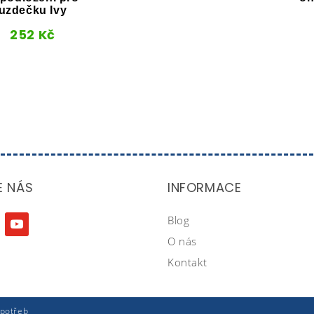
uzdečku Ivy
252
Kč
E NÁS
INFORMACE
Blog
agram
youtube
O nás
Kontakt
 potřeb