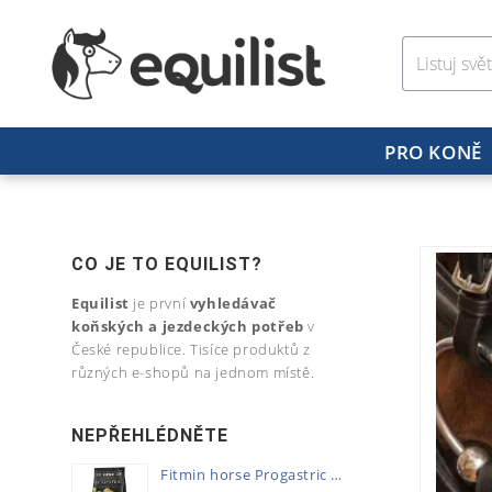
PRO KONĚ
CO JE TO EQUILIST?
Equilist
je první
vyhledávač
koňských a jezdeckých potřeb
v
České republice. Tisíce produktů z
různých e-shopů na jednom místě.
NEPŘEHLÉDNĚTE
Fitmin horse Progastric 20kg