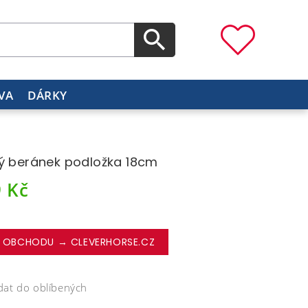
VA
DÁRKY
ý beránek podložka 18cm
9
Kč
 OBCHODU → CLEVERHORSE.CZ
dat do oblíbených