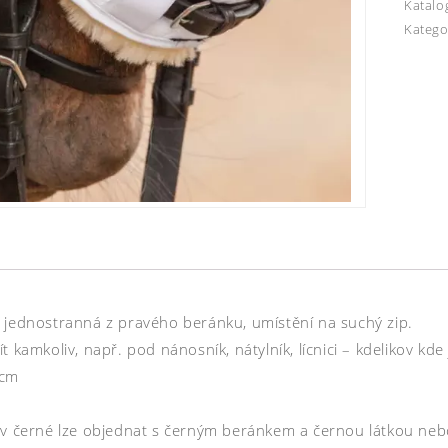
Katalo
Katego
 jednostranná z pravého beránku, umístění na suchý zip.
t kamkoliv, např. pod nánosník, nátylník, lícnici – kdelikov kde 
8cm
 v černé lze objednat s černým beránkem a černou látkou neb