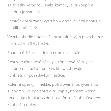
se střední komorou. Další komory le přikoupit a
snadno je vyměnit.
Semi-flexibilní zadní výztuha – dodává větší oporu a
stabilitu při jízdě.
Velmi pohodlné posedlí s protiskluzovým povrchem z
mikrovlákna (DryTex®).
Snadná údržba – odolná nubuková kůže
Posuvné třmenové zámky – třmenové zámky se
snadno nastaví do polohy, která vyhovuje
konkrétním požadavkům jezdce.
Kolenní opěrky – měkké, polstrované, uchycené na
suchý zip. Ve spojení s AirPump systémem, který
umožňuje cirkulaci vzduchu a tím lepší přizpůsobení
konturám nohy.