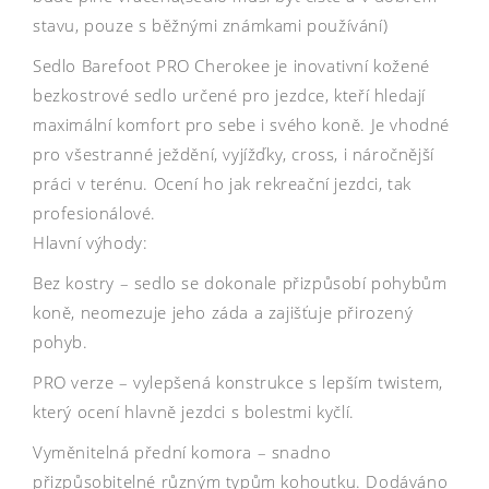
stavu, pouze s běžnými známkami používání)
Sedlo Barefoot PRO Cherokee je inovativní kožené
bezkostrové sedlo určené pro jezdce, kteří hledají
maximální komfort pro sebe i svého koně. Je vhodné
pro všestranné ježdění, vyjížďky, cross, i náročnější
práci v terénu. Ocení ho jak rekreační jezdci, tak
profesionálové.
Hlavní výhody:
Bez kostry – sedlo se dokonale přizpůsobí pohybům
koně, neomezuje jeho záda a zajišťuje přirozený
pohyb.
PRO verze – vylepšená konstrukce s lepším twistem,
který ocení hlavně jezdci s bolestmi kyčlí.
Vyměnitelná přední komora – snadno
přizpůsobitelné různým typům kohoutku. Dodáváno