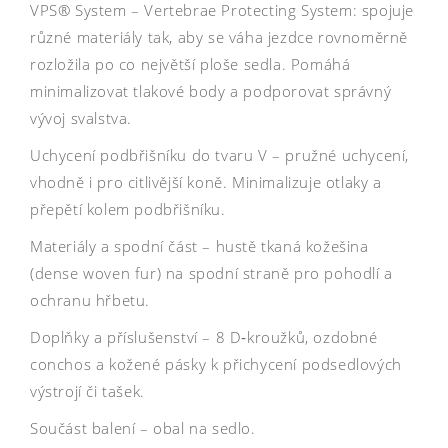
VPS® System – Vertebrae Protecting System: spojuje
různé materiály tak, aby se váha jezdce rovnoměrně
rozložila po co největší ploše sedla. Pomáhá
minimalizovat tlakové body a podporovat správný
vývoj svalstva.
Uchycení podbřišníku do tvaru V – pružné uchycení,
vhodně i pro citlivější koně. Minimalizuje otlaky a
přepětí kolem podbřišníku.
Materiály a spodní část – hustě tkaná kožešina
(dense woven fur) na spodní straně pro pohodlí a
ochranu hřbetu.
Doplňky a příslušenství – 8 D‑kroužků, ozdobné
conchos a kožené pásky k přichycení podsedlových
výstrojí či tašek.
Součást balení – obal na sedlo.