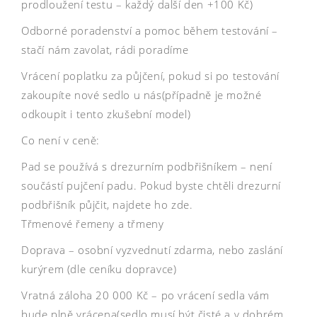
prodloužení testu – každý další den +100 Kč)
Odborné poradenství a pomoc během testování –
stačí nám zavolat, rádi poradíme
Vrácení poplatku za půjčení, pokud si po testování
zakoupíte nové sedlo u nás(případně je možné
odkoupit i tento zkušební model)
Co není v ceně:
Pad se používá s drezurním podbřišníkem – není
součástí pujčení padu. Pokud byste chtěli drezurní
podbřišník půjčit, najdete ho zde.
Třmenové řemeny a třmeny
Doprava – osobní vyzvednutí zdarma, nebo zaslání
kurýrem (dle ceníku dopravce)
Vratná záloha 20 000 Kč – po vrácení sedla vám
bude plně vrácena(sedlo musí být čisté a v dobrém