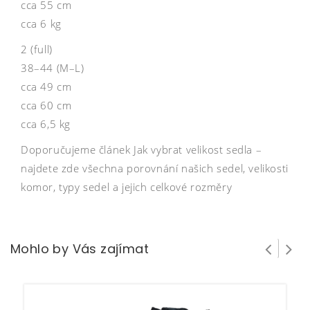
cca 55 cm
cca 6 kg
2 (full)
38–44 (M–L)
cca 49 cm
cca 60 cm
cca 6,5 kg
Doporučujeme článek Jak vybrat velikost sedla –
najdete zde všechna porovnání našich sedel, velikosti
komor, typy sedel a jejich celkové rozměry
Mohlo by Vás zajímat