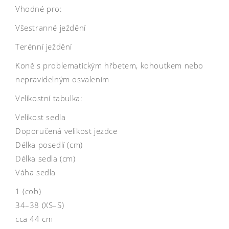
Vhodné pro:
Všestranné ježdění
Terénní ježdění
Koně s problematickým hřbetem, kohoutkem nebo
nepravidelným osvalením
Velikostní tabulka:
Velikost sedla
Doporučená velikost jezdce
Délka posedlí (cm)
Délka sedla (cm)
Váha sedla
1 (cob)
34–38 (XS–S)
cca 44 cm