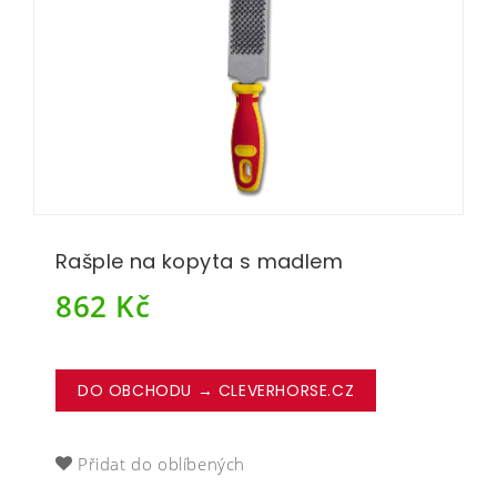
Rašple na kopyta s madlem
862
Kč
DO OBCHODU → CLEVERHORSE.CZ
Přidat do oblíbených