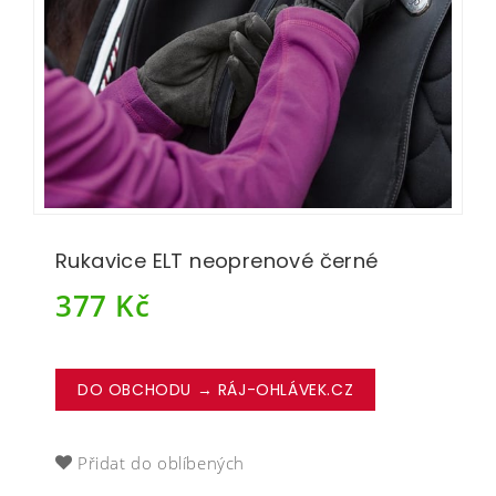
Rukavice ELT neoprenové černé
377
Kč
DO OBCHODU → RÁJ-OHLÁVEK.CZ
Přidat do oblíbených