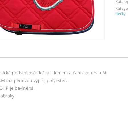
Katalo
Katego
dečky
asická podsedlová dečka s lemem a čabrakou na uši.
M má pěnovou výplň, polyester.
QHP je bavlněná.
čabraky: