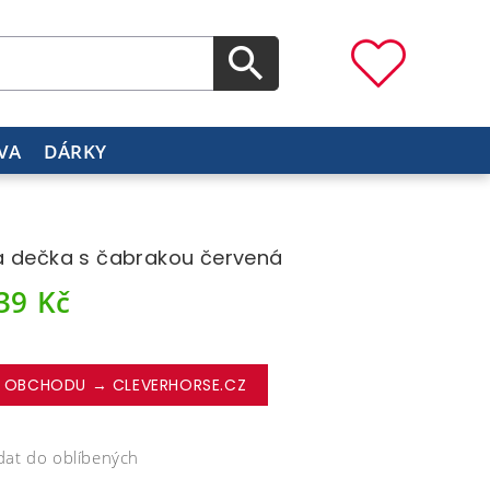
VA
DÁRKY
 dečka s čabrakou červená
239
Kč
 OBCHODU → CLEVERHORSE.CZ
dat do oblíbených