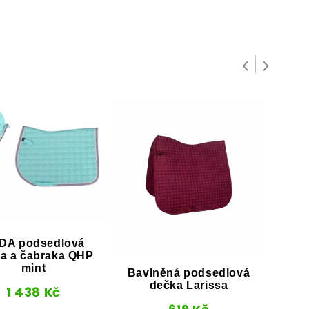
DA podsedlová
Lux
a a čabraka QHP
dečk
mint
Bavlněná podsedlová
dečka Larissa
1 438
Kč