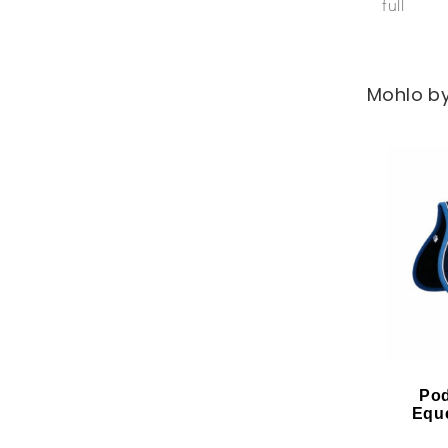
full
Mohlo by
Pod
Eque