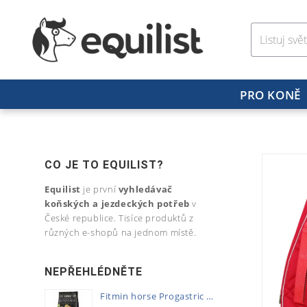
PRO KONĚ
CO JE TO EQUILIST?
Equilist
je první
vyhledávač
koňských a jezdeckých potřeb
v
České republice. Tisíce produktů z
různých e-shopů na jednom místě.
NEPŘEHLÉDNĚTE
Fitmin horse Progastric 20kg