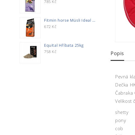
785
Kč
Fitmin horse Müsli Ideal 20kg
672
Kč
Equital Hříbata 25kg
758
Kč
Popis
Pevná kl
Dečka HK
Čabraka 
Velikost 
shetty
pony
cob