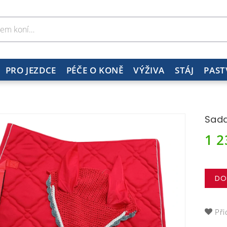
PRO JEZDCE
PÉČE O KONĚ
VÝŽIVA
STÁJ
PAST
Sada
1 
DO
Při