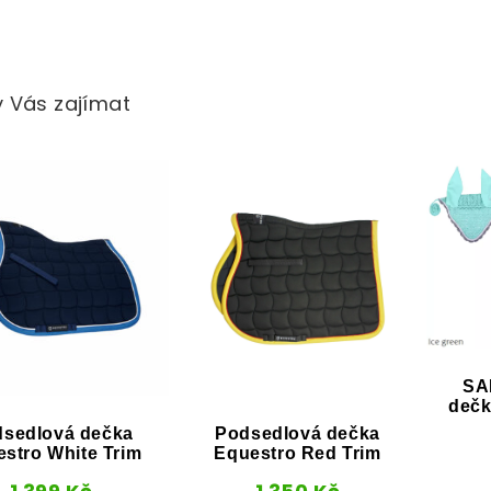
 Vás zajímat
SA
dečk
sedlová dečka
Podsedlová dečka
stro White Trim
Equestro Red Trim