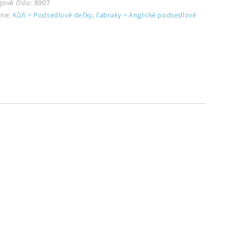
gové číslo:
8907
rie:
Kůň > Podsedlové dečky, čabraky > Anglické podsedlové