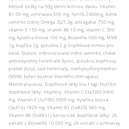
Klíčové složky na 50g denní krmnou dávku: Vitamín
B1 50 mg, echinacea 500 mg, hořčík 2000mg, lněné
semínko (zdroj Omega 3)27,3g, astragalus 750 mg,
vitamín E 150 mg, vitamín B6 10 mg, vitamín C 500
mg, kyselina listová 100 mg, Boswellia 500 mg, MSM
1g, kopřiva 2g, spirulina 2 g Doplňkové krmivo pro
koně. Složení: mikronizované lněné semínko, chelát
aminokyseliny hořečnaté (lysin), spirulina, kopřivový
prášek (listy), oxid hořečnatý, methylsulfonylmethan
(MSM), kořen kozince blanitého (Astragalus
Membranaceus). Doplňkové látky (na 1 kg): Nutriční
doplňkové látky: Vitamíny: Vitamín C (3a300) 9900
mg, Vitamín E (3a700) 3000 mg, Kyselina listová
(3a316) 1920 mg, Vitamín B1 (3a820) 980 mg,
Vitamín B6 (3a9831) Senzorické doplňkové látky: 2b
extrakt z Boswellie 10 000 mg, 2b extrakt z echinacey