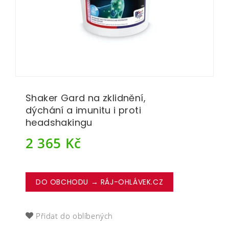
Shaker Gard na zklidnění,
dýchání a imunitu i proti
headshakingu
2 365
Kč
DO OBCHODU → RÁJ-OHLÁVEK.CZ
Přidat do oblíbených