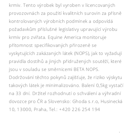
krmiv. Tento výrobek byl vyroben v licencovaných
provozovnách za použití kvalitních surovin za přísně
kontrolovaných výrobních podmínek a odpovídá
požadavkům příslušné legislativy upravující výrobu
krmiv pro zvířata. Equine America monitoruje
přítomnost specifikovaných přirozeně se
vyskytujících zakázaných látek (NOPS), jak to vyžadují
pravidla dostihů a jiných přidružených soutěží, které
jsou v souladu se směrnicemi BETA NOPS.
Dodržování těchto pokynů zajišťuje, že riziko výskytu
takových látek je minimalizováno. Balení 0,5kg vystačí
na 33 dní. Držitel rozhodnutí o schválení a výhradní
dovozce pro ČR a Slovensko: Ghoda s.r.o, Husinecká
10, 13000, Praha, Tel.: +420 226 254 194