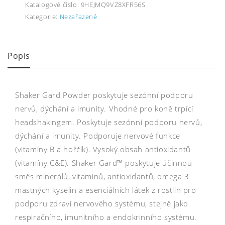
Katalogové číslo:
9HEJMQ9VZ8XFR56S
Kategorie:
Nezařazené
Popis
Shaker Gard Powder poskytuje sezónní podporu
nervů, dýchání a imunity. Vhodné pro koně trpící
headshakingem. Poskytuje sezónní podporu nervů,
dýchání a imunity. Podporuje nervové funkce
(vitamíny B a hořčík). Vysoký obsah antioxidantů
(vitamíny C&E). Shaker Gard™ poskytuje účinnou
směs minerálů, vitamínů, antioxidantů, omega 3
mastných kyselin a esenciálních látek z rostlin pro
podporu zdraví nervového systému, stejně jako
respiračního, imunitního a endokrinního systému.