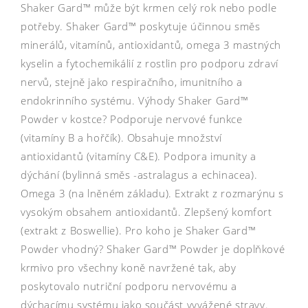
Shaker Gard™ může být krmen celý rok nebo podle
potřeby. Shaker Gard™ poskytuje účinnou směs
minerálů, vitamínů, antioxidantů, omega 3 mastných
kyselin a fytochemikálií z rostlin pro podporu zdraví
nervů, stejně jako respiračního, imunitního a
endokrinního systému. Výhody Shaker Gard™
Powder v kostce? Podporuje nervové funkce
(vitamíny B a hořčík). Obsahuje množství
antioxidantů (vitamíny C&E). Podpora imunity a
dýchání (bylinná směs -astralagus a echinacea).
Omega 3 (na lněném základu). Extrakt z rozmarýnu s
vysokým obsahem antioxidantů. Zlepšený komfort
(extrakt z Boswellie). Pro koho je Shaker Gard™
Powder vhodný? Shaker Gard™ Powder je doplňkové
krmivo pro všechny koně navržené tak, aby
poskytovalo nutriční podporu nervovému a
dýchacímu systému jako součást vyvážené stravy.