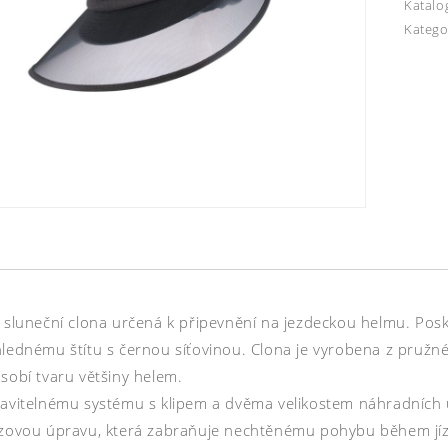
Katalo
Katego
á sluneční clona určená k připevnění na jezdeckou helmu. Po
hlednému štítu s černou síťovinou. Clona je vyrobena z pruž
sobí tvaru většiny helem.
avitelnému systému s klipem a dvěma velikostem náhradních úch
uzovou úpravu, která zabraňuje nechtěnému pohybu během jíz