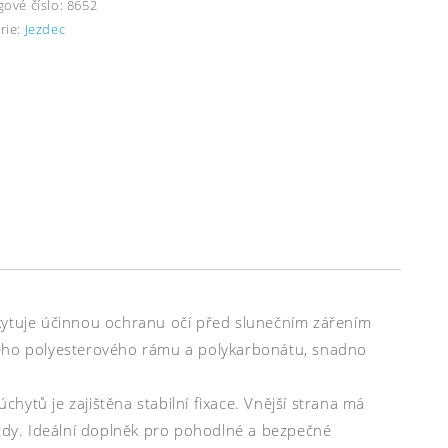
gové číslo:
8652
rie:
Jezdec
skytuje účinnou ochranu očí před slunečním zářením
ného polyesterového rámu a polykarbonátu, snadno
ytů je zajištěna stabilní fixace. Vnější strana má
dy. Ideální doplněk pro pohodlné a bezpečné