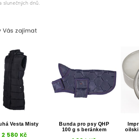
za slunečných dnů.
 Vás zajímat
uhá Vesta Misty
Bunda pro psy QHP
Impr
100 g s beránkem
oils
2 580
Kč