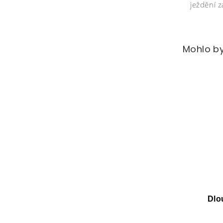
ježdění 
Mohlo by
Dlo