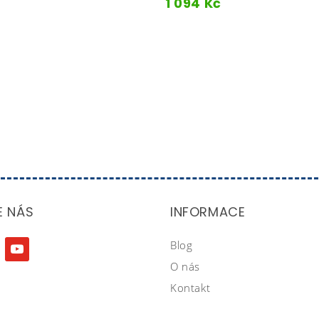
1 094
Kč
E NÁS
INFORMACE
Blog
agram
youtube
O nás
Kontakt