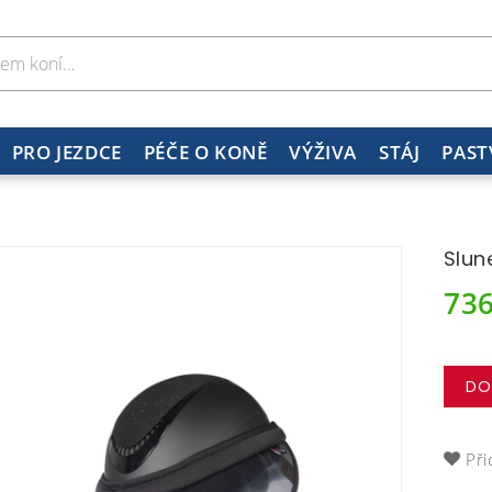
PRO JEZDCE
PÉČE O KONĚ
VÝŽIVA
STÁJ
PAST
Slun
73
DO
Při