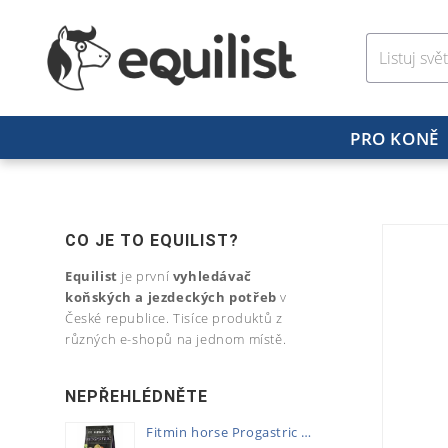
PRO KONĚ
CO JE TO EQUILIST?
Equilist
je první
vyhledávač
koňských a jezdeckých potřeb
v
České republice. Tisíce produktů z
různých e-shopů na jednom místě.
NEPŘEHLÉDNĚTE
Fitmin horse Progastric 20kg