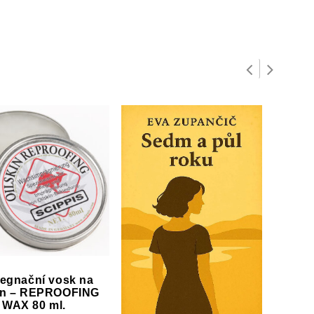
egnační vosk na
Impr
kin – REPROOFING
oils
WAX 80 ml.