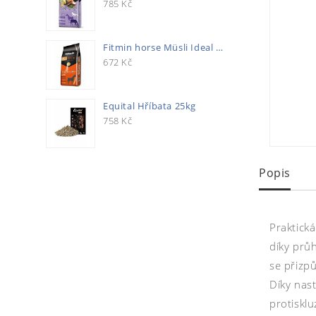
785
Kč
Fitmin horse Müsli Ideal 20kg
672
Kč
Equital Hříbata 25kg
758
Kč
Popis
Praktick
díky prů
se přizpů
Díky nast
protiskl