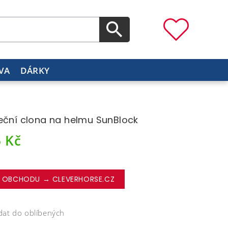
VA
DÁRKY
eční clona na helmu SunBlock
6
Kč
 OBCHODU → CLEVERHORSE.CZ
dat do oblíbených