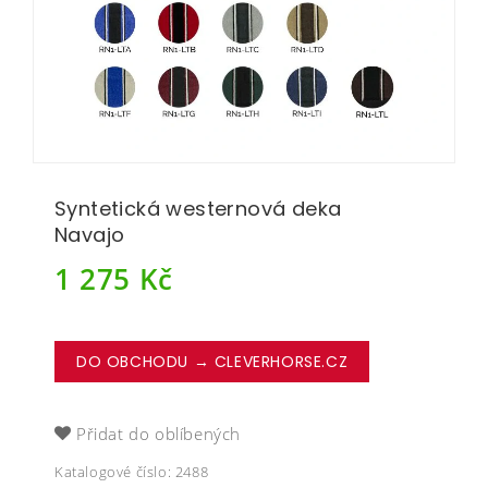
Syntetická westernová deka
Navajo
1 275
Kč
DO OBCHODU → CLEVERHORSE.CZ
Přidat do oblíbených
Katalogové číslo:
2488