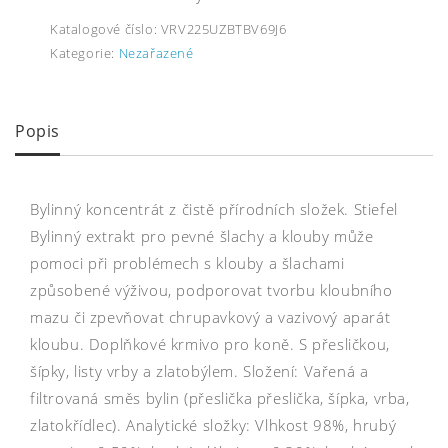
Katalogové číslo:
VRV225UZBTBV69J6
Kategorie:
Nezařazené
Popis
Bylinný koncentrát z čistě přírodních složek. Stiefel
Bylinný extrakt pro pevné šlachy a klouby může
pomoci při problémech s klouby a šlachami
způsobené výživou, podporovat tvorbu kloubního
mazu či zpevňovat chrupavkový a vazivový aparát
kloubu. Doplňkové krmivo pro koně. S přesličkou,
šípky, listy vrby a zlatobýlem. Složení: Vařená a
filtrovaná směs bylin (přeslička přeslička, šípka, vrba,
zlatokřídlec). Analytické složky: Vlhkost 98%, hrubý