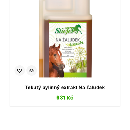
Tekutý bylinný extrakt Na žaludek
V
631
Kč