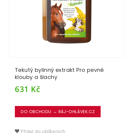
Tekutý bylinný extrakt Pro pevné
klouby a šlachy
631
Kč
DO OBCHODU → RÁJ-OHLÁVEK.CZ
Přidat do oblíbených