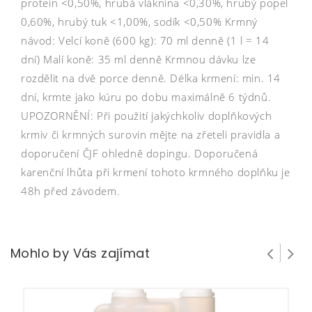
protein <0,50%, hrubá vláknina <0,30%, hrubý popel
0,60%, hrubý tuk <1,00%, sodík <0,50% Krmný
návod: Velcí koně (600 kg): 70 ml denně (1 l = 14
dní) Malí koně: 35 ml denně Krmnou dávku lze
rozdělit na dvě porce denně. Délka krmení: min. 14
dní, krmte jako kúru po dobu maximálně 6 týdnů.
UPOZORNĚNÍ: Při použití jakýchkoliv doplňkových
krmiv či krmných surovin mějte na zřeteli pravidla a
doporučení ČJF ohledně dopingu. Doporučená
karenční lhůta při krmení tohoto krmného doplňku je
48h před závodem.
Mohlo by Vás zajímat