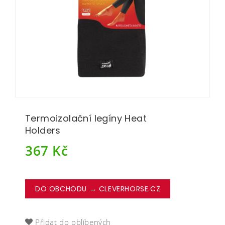
Termoizolační legíny Heat
Holders
367
Kč
DO OBCHODU → CLEVERHORSE.CZ
Přidat do oblíbených