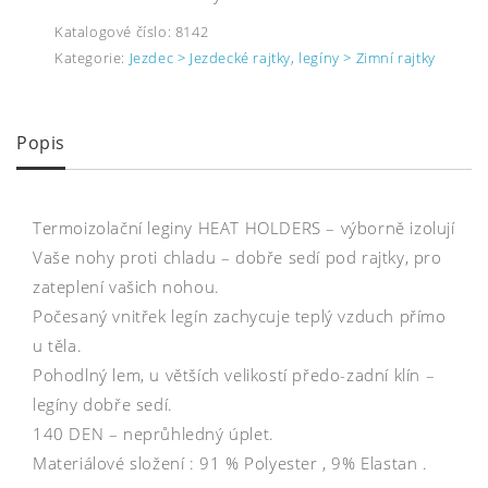
Katalogové číslo:
8142
Kategorie:
Jezdec > Jezdecké rajtky, legíny > Zimní rajtky
Popis
Termoizolační leginy HEAT HOLDERS – výborně izolují
Vaše nohy proti chladu – dobře sedí pod rajtky, pro
zateplení vašich nohou.
Počesaný vnitřek legín zachycuje teplý vzduch přímo
u těla.
Pohodlný lem, u větších velikostí předo-zadní klín –
legíny dobře sedí.
140 DEN – neprůhledný úplet.
Materiálové složení : 91 % Polyester , 9% Elastan .