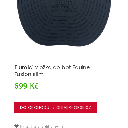
Tlumící vložka do bot Equine
Fusion slim
699
Kč
DO OBCHODU → CLEVERHORSE.CZ
Přidat do oblíbených