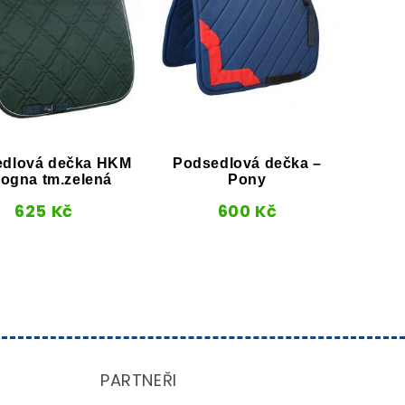
dlová dečka HKM
Podsedlová dečka –
Vod
ogna tm.zelená
Pony
625
Kč
600
Kč
PARTNEŘI