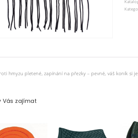
Katalo
Katego
roti hmyzu pletené, zapínání na přezky – pevné, váš koník si 
 Vás zajímat