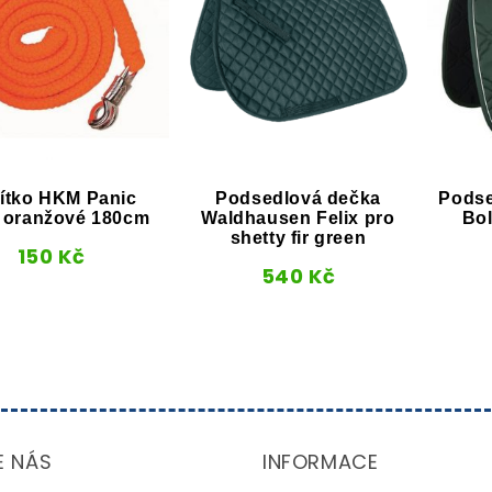
ítko HKM Panic
Podsedlová dečka
Podse
 oranžové 180cm
Waldhausen Felix pro
Bol
shetty fir green
150
Kč
540
Kč
E NÁS
INFORMACE