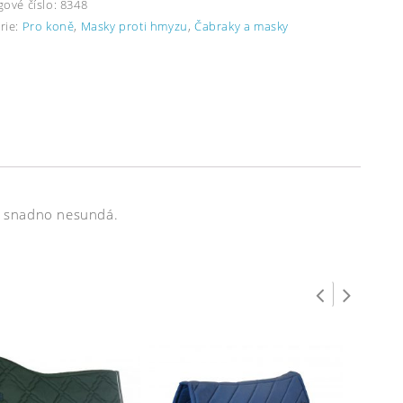
gové číslo:
8348
rie:
Pro koně
,
Masky proti hmyzu
,
Čabraky a masky
je snadno nesundá.