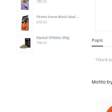
785
Kč
Fitmin horse Müsli Ideal 20kg
672
Kč
Equital Hříbata 25kg
Popis
758
Kč
Třásně p
Mohlo by