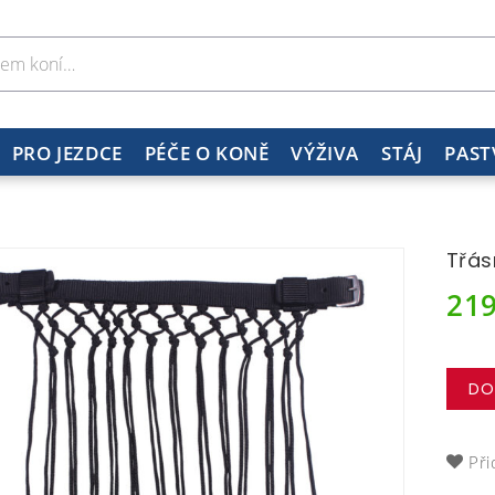
PRO JEZDCE
PÉČE O KONĚ
VÝŽIVA
STÁJ
PAST
Třás
21
DO
Při