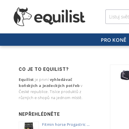
PRO KONĚ
CO JE TO EQUILIST?
Equilist
je první
vyhledávač
koňských a jezdeckých potřeb
v
České republice. Tisíce produktů z
různých e-shopů na jednom místě.
NEPŘEHLÉDNĚTE
Fitmin horse Progastric 20kg