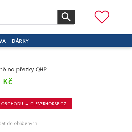
VA
DÁRKY
ně na přezky QHP
9
Kč
 OBCHODU → CLEVERHORSE.CZ
dat do oblíbených