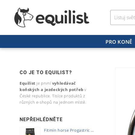
PRO KONĚ
CO JE TO EQUILIST?
Equilist
je první
vyhledávač
koňských a jezdeckých potřeb
v
České republice. Tisíce produktů z
různých e-shopů na jednom místě.
NEPŘEHLÉDNĚTE
Fitmin horse Progastric 20kg