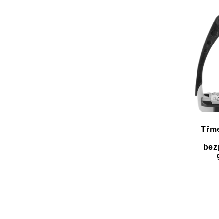
Třm
bez