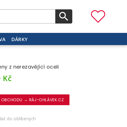
VA
DÁRKY
ny z nerezavějící oceli
0
Kč
 OBCHODU → RÁJ-OHLÁVEK.CZ
dat do oblíbených