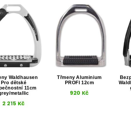
eny Waldhausen
Třmeny Aluminium
Bezp
Pro dětské
PROFI 12cm
Wald
pečnostní 11cm
920
Kč
grey/metallic
2 215
Kč