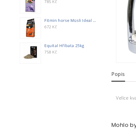
785
Kč
Fitmin horse Müsli Ideal 20kg
672
Kč
Equital Hříbata 25kg
758
Kč
Popis
Velice kv
Mohlo by