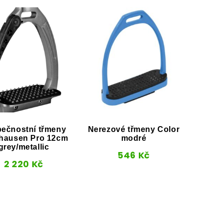
ečnostní třmeny
Nerezové třmeny Color
Tř
hausen Pro 12cm
modré
grey/metallic
546
Kč
2 220
Kč