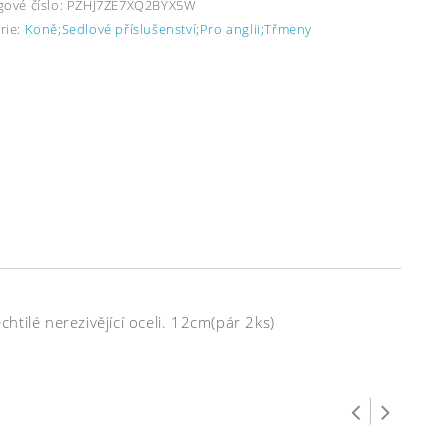
gové číslo:
PZHJ7ZE7XQ2BYX5W
rie:
Koně;Sedlové příslušenství;Pro anglii;Třmeny
tilé nerezivějící oceli. 12cm(pár 2ks)