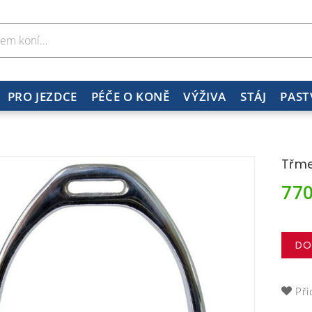
PRO JEZDCE
PÉČE O KONĚ
VÝŽIVA
STÁJ
PAST
Třme
77
DO
Při