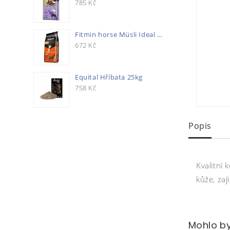
785
Kč
Fitmin horse Müsli Ideal 20kg
672
Kč
Equital Hříbata 25kg
758
Kč
Popis
Kvalitní
kůže, za
Mohlo by