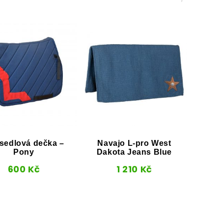
sedlová dečka –
Navajo L-pro West
Wes
Pony
Dakota Jeans Blue
600
Kč
1 210
Kč