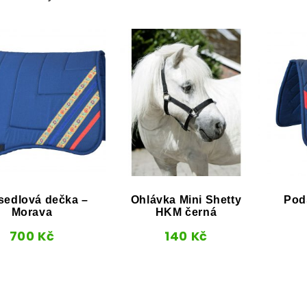
sedlová dečka –
Ohlávka Mini Shetty
Pod
Morava
HKM černá
700
Kč
140
Kč