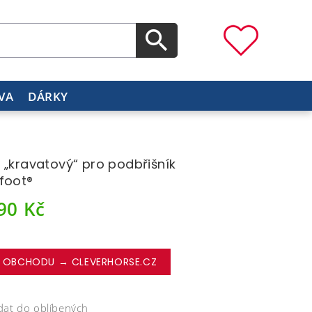
VA
DÁRKY
 „kravatový“ pro podbřišník
foot®
890
Kč
 OBCHODU → CLEVERHORSE.CZ
dat do oblíbených