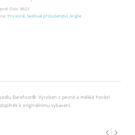
gové číslo:
8622
rie:
Pro koně
,
Sedlové příslušenství
,
Anglie
k sedlu Barefoot®. Vyroben z pevné a měkké hovězí
 doplněk k originálnímu vybavení.