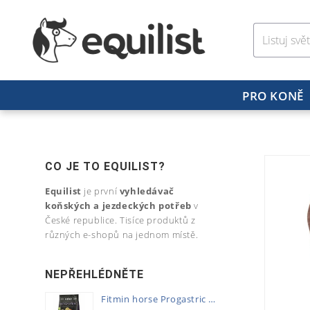
PRO KONĚ
CO JE TO EQUILIST?
Equilist
je první
vyhledávač
koňských a jezdeckých potřeb
v
České republice. Tisíce produktů z
různých e-shopů na jednom místě.
NEPŘEHLÉDNĚTE
Fitmin horse Progastric 20kg