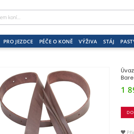
PRO JEZDCE
PÉČE O KONĚ
VÝŽIVA
STÁJ
PAST
Úvaz
Bare
1 
DO
Při