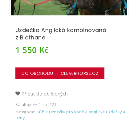
Uzdečka Anglická kombinovaná
z Biothane
1 550
Kč
DO OBCHODU → CLEVERHORSE.CZ
Přidat do oblíbených
Katalogové číslo:
121
Kategorie:
Kůň > Uzdečky pro koně > Anglické uzdečky a
uzdy