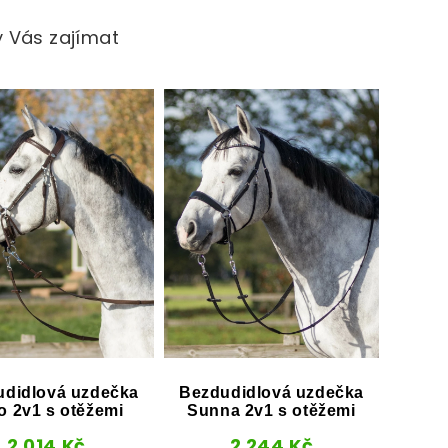
 Vás zajímat
udidlová uzdečka
Bezdudidlová uzdečka
o 2v1 s otěžemi
Sunna 2v1 s otěžemi
2 014
Kč
2 244
Kč