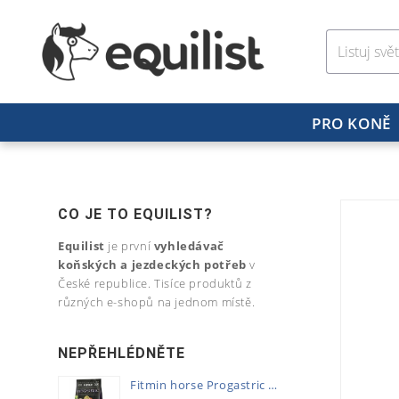
PRO KONĚ
CO JE TO EQUILIST?
Equilist
je první
vyhledávač
koňských a jezdeckých potřeb
v
České republice. Tisíce produktů z
různých e-shopů na jednom místě.
NEPŘEHLÉDNĚTE
Fitmin horse Progastric 20kg