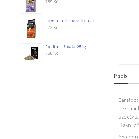
785
Kč
Fitmin horse Müsli Ideal 20kg
672
Kč
Equital Hříbata 25kg
758
Kč
Popis
Barefoot
bez udidl
uzdečku.
Hlavní př
Anatomick