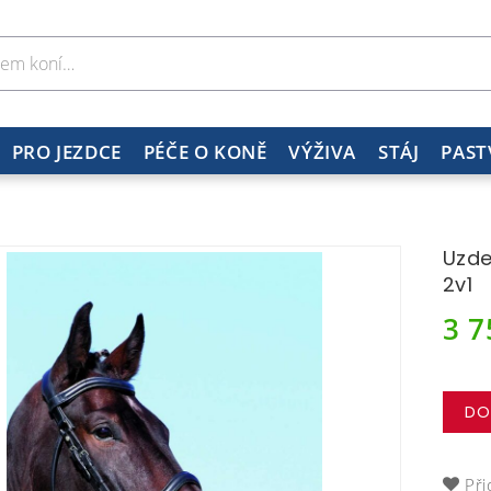
PRO JEZDCE
PÉČE O KONĚ
VÝŽIVA
STÁJ
PAST
Uzde
2v1
3 
DO
Při