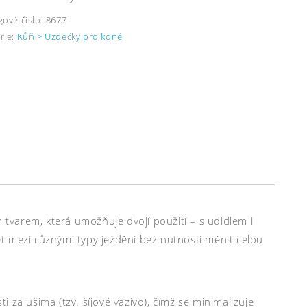
gové číslo:
8677
rie:
Kůň > Uzdečky pro koně
varem, která umožňuje dvojí použití – s udidlem i
zet mezi různými typy ježdění bez nutnosti měnit celou
ti za ušima (tzv. šíjové vazivo), čímž se minimalizuje