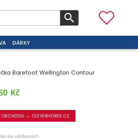
VA
DÁRKY
čka Barefoot Wellington Contour
750
Kč
 OBCHODU → CLEVERHORSE.CZ
dat do oblíbených