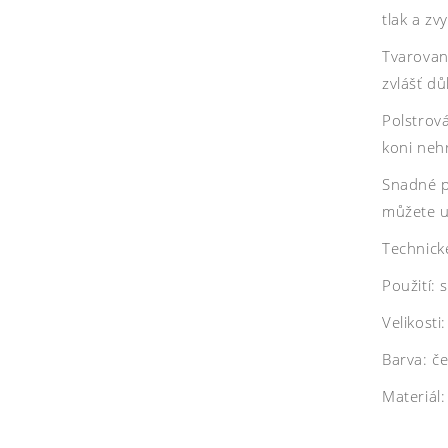
tlak a zv
Tvarovaná
zvlášť dů
Polstrová
koni nehr
Snadné p
můžete u
Technick
Použití: 
Velikost
Barva: č
Materiál: