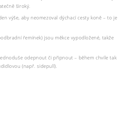
atečně široký.
eden výše, aby neomezoval dýchací cesty koně – to je
 i podbradní řemínek) jsou měkce vypodložené, takže
 jednoduše odepnout či připnout – během chvíle tak
idlovou (např. sidepull).