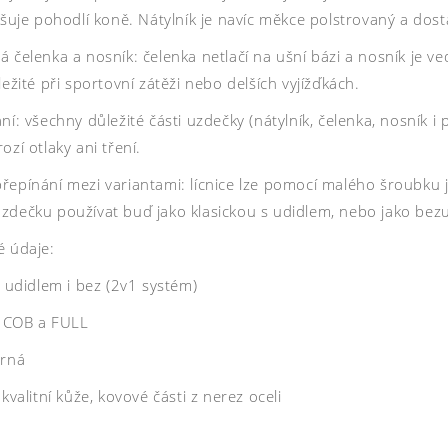
yšuje pohodlí koně. Nátylník je navíc měkce polstrovaný a dost
 čelenka a nosník: čelenka netlačí na ušní bázi a nosník je v
ležité při sportovní zátěži nebo delších vyjížďkách.
ní: všechny důležité části uzdečky (nátylník, čelenka, nosník
ozí otlaky ani tření.
řepínání mezi variantami: lícnice lze pomocí malého šroubku
zdečku používat buď jako klasickou s udidlem, nebo jako bezud
é údaje:
s udidlem i bez (2v1 systém)
i: COB a FULL
erná
 kvalitní kůže, kovové části z nerez oceli