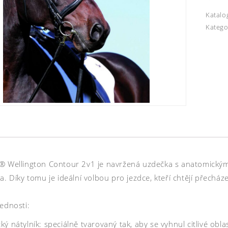
Katalo
Katego
® Wellington Contour 2v1 je navržená uzdečka s anatomickým t
a. Díky tomu je ideální volbou pro jezdce, kteří chtějí přechá
ednosti:
ý nátylník: speciálně tvarovaný tak, aby se vyhnul citlivé oblas