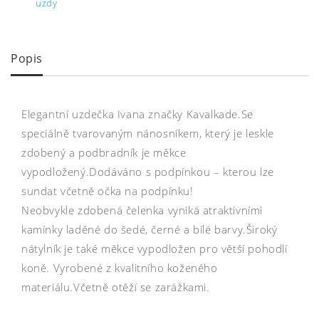
uzdy
Popis
Elegantní uzdečka Ivana značky Kavalkade.Se
speciálně tvarovaným nánosníkem, který je leskle
zdobený a podbradník je měkce
vypodložený.Dodáváno s podpínkou – kterou lze
sundat včetně očka na podpínku!
Neobvykle zdobená čelenka vyniká atraktivními
kamínky laděné do šedé, černé a bílé barvy.Široký
nátylník je také měkce vypodložen pro větší pohodlí
koně. Vyrobené z kvalitního koženého
materiálu.Včetně otěží se zarážkami.