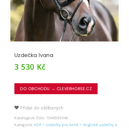
Uzdečka Ivana
3 530
Kč
DO OBCHODU → CLEVERHORSE.CZ
Přidat do oblíbených
Katalogové číslo:
1046503346
Kategorie:
Kůň > Uzdečky pro koně > Anglické uzdečky a