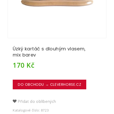
Úzký kartáč s dlouhým vlasem,
mix barev
170
Kč
DO OBCHODU → CLEVERHORSE.CZ
Přidat do oblíbených
Katalogové číslo:
8723