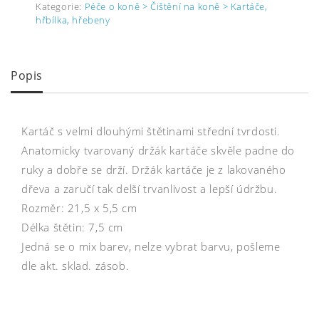
Kategorie:
Péče o koně > Čištění na koně > Kartáče,
hřbílka, hřebeny
Popis
Kartáč s velmi dlouhými štětinami střední tvrdosti.
Anatomicky tvarovaný držák kartáče skvěle padne do
ruky a dobře se drží. Držák kartáče je z lakovaného
dřeva a zaručí tak delší trvanlivost a lepší údržbu.
Rozměr: 21,5 x 5,5 cm
Délka štětin: 7,5 cm
Jedná se o mix barev, nelze vybrat barvu, pošleme
dle akt. sklad. zásob.