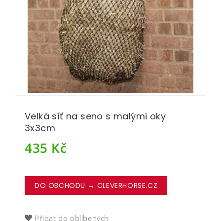
Velká síť na seno s malými oky
3x3cm
435
Kč
DO OBCHODU → CLEVERHORSE.CZ
Přidat do oblíbených