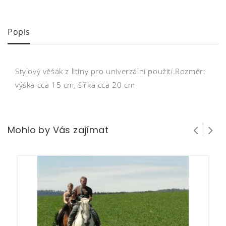
Popis
Stylový věšák z litiny pro univerzální použití.Rozměr:
výška cca 15 cm, šířka cca 20 cm
Mohlo by Vás zajímat