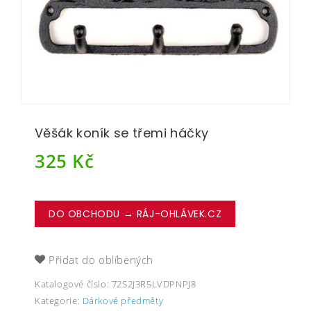
Věšák koník se třemi háčky
325
Kč
DO OBCHODU → RÁJ-OHLÁVEK.CZ
Přidat do oblíbených
Katalogové číslo:
72S2J3R5LVDPNPJ8
Kategorie:
Dárkové předměty