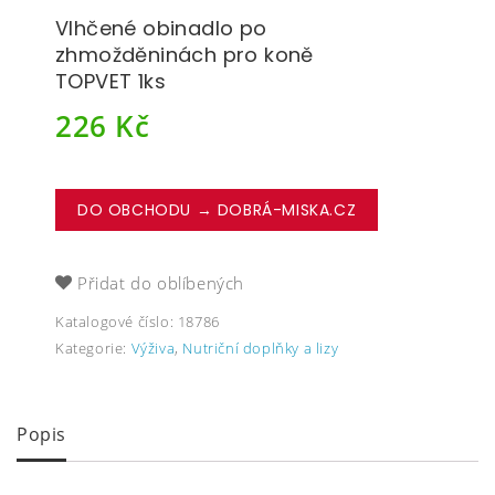
Vlhčené obinadlo po
zhmožděninách pro koně
TOPVET 1ks
226
Kč
DO OBCHODU → DOBRÁ-MISKA.CZ
Přidat do oblíbených
Katalogové číslo:
18786
Kategorie:
Výživa
,
Nutriční doplňky a lizy
Popis