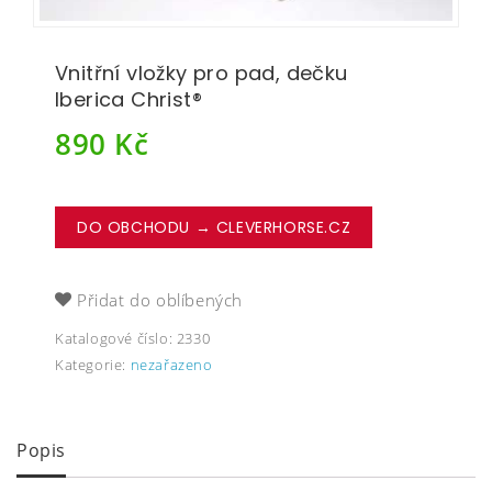
Vnitřní vložky pro pad, dečku
Iberica Christ®
890
Kč
DO OBCHODU → CLEVERHORSE.CZ
Přidat do oblíbených
Katalogové číslo:
2330
Kategorie:
nezařazeno
Popis