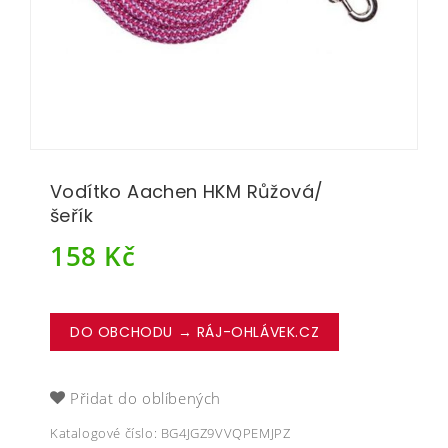
Vodítko Aachen HKM Růžová/
šeřík
158
Kč
DO OBCHODU → RÁJ-OHLÁVEK.CZ
Přidat do oblíbených
Katalogové číslo:
BG4JGZ9VVQPEMJPZ