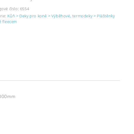
gové číslo:
6554
rie:
Kůň > Deky pro koně > Výběhové, termodeky > Pláštěnky
é fleecem
 3000mm