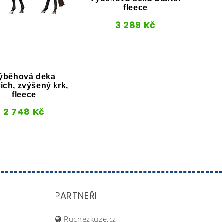
fleece
3 289
Kč
Výbě
vyp
ýběhová deka
ich, zvýšený krk,
fleece
2 748
Kč
PARTNEŘI
Rucnezkuze.cz