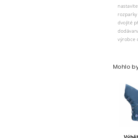
nastavit
rozparky
dvojité p
dodávaná
výrobce d
Mohlo by
Výběh