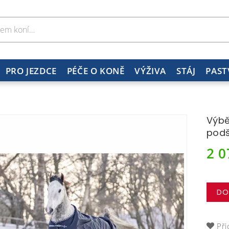
PRO JEZDCE
PÉČE O KONĚ
VÝŽIVA
STÁJ
PAST
Výbě
podš
2 
DO
Při