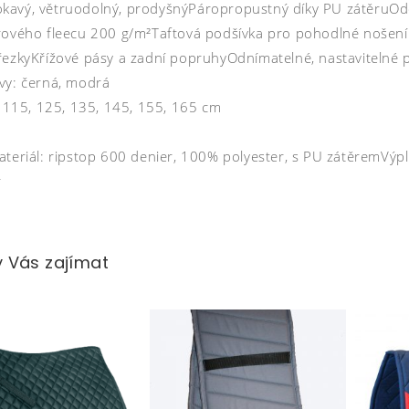
avý, větruodolný, prodyšnýPáropropustný díky PU zátěruOdol
rového fleecu 200 g/m²Taftová podšívka pro pohodlné nošeníB
řezkyKřížové pásy a zadní popruhyOdnímatelné, nastavitelné 
vy: černá, modrá
i: 115, 125, 135, 145, 155, 165 cm
ateriál: ripstop 600 denier, 100% polyester, s PU zátěremVýp
r
 Vás zajímat