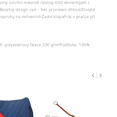
ný svrchní materiál ripstop 600 denierVýplň z
ezešvý design zad – bez pronikání vlhkostiDvojité
popruhy na nohavicíchZadní klopaPrát v pračce při
lň: polyesterový fleece 200 g/m²Podšívka: 100%