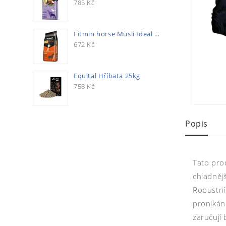
785
Kč
Fitmin horse Müsli Ideal 20kg
672
Kč
Equital Hříbata 25kg
758
Kč
Popis
Tato pro
chladněj
Robustní
pronikání
zaručují