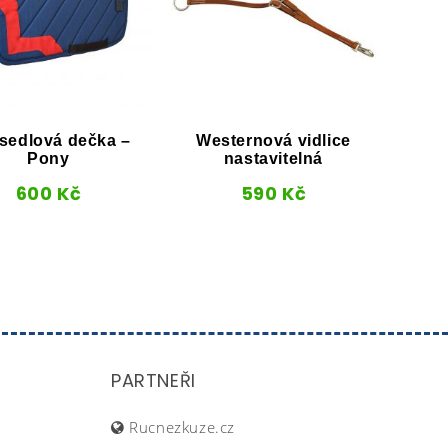
sedlová dečka –
Westernová vidlice
Dre
Pony
nastavitelná
600
Kč
590
Kč
PARTNEŘI
Rucnezkuze.cz