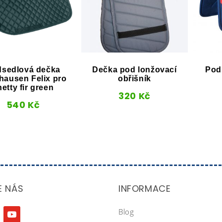
sedlová dečka
Dečka pod lonžovací
Pod
hausen Felix pro
obřišník
hetty fir green
320
Kč
540
Kč
E NÁS
INFORMACE
Blog
agram
youtube