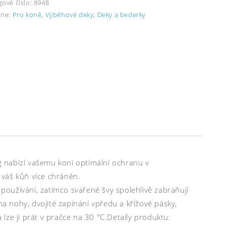
gové číslo:
8948
rie:
Pro koně
,
Výběhové deky
,
Deky a bederky
 nabízí vašemu koni optimální ochranu v
 váš kůň více chráněn.
oužívání, zatímco svařené švy spolehlivě zabraňují
na nohy, dvojité zapínání vpředu a křížové pásky,
lze ji prát v pračce na 30 °C.Detaily produktu: