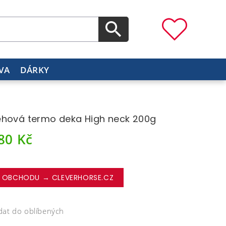
VA
DÁRKY
hová termo deka High neck 200g
280
Kč
 OBCHODU → CLEVERHORSE.CZ
dat do oblíbených