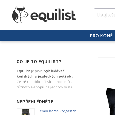
PRO KONĚ
CO JE TO EQUILIST?
Equilist
je první
vyhledávač
koňských a jezdeckých potřeb
v
České republice. Tisíce produktů z
různých e-shopů na jednom místě.
NEPŘEHLÉDNĚTE
Fitmin horse Progastric 20kg