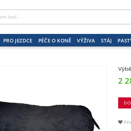
PRO JEZDCE
PÉČE O KONĚ
VÝŽIVA
STÁJ
PAST
Výbě
2 
DO
Při