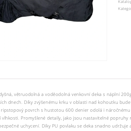
Katalo
Katego
dyšná, větruodolná a voděodolná venkovní deka s náplní 200g
ších dnech. Díky zvýšenému krku v oblasti nad kohoutku bude
 ripstopový povrch s hustotou 600 denier odolá i náročnému p
 vlhkosti. Promyšlené detaily, jako jsou nastavitelné popruhy 
 bezpečné uchycení. Díky PU povlaku se deka snadno udržuje a 