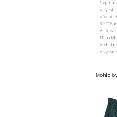
Nepromok
polyeste
přední p
30 °CBar
Velikost
Materiál:
Vrchní m
polyeste
Mohlo by