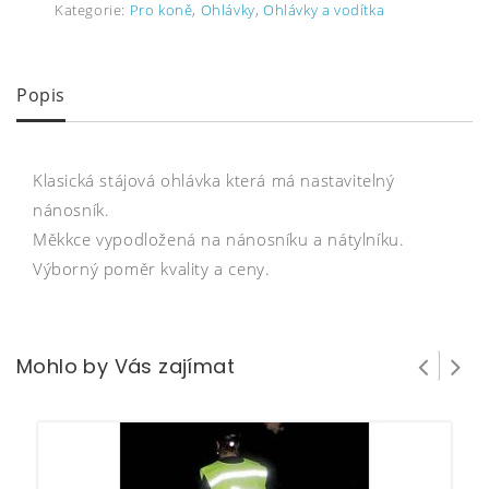
Kategorie:
Pro koně
,
Ohlávky
,
Ohlávky a vodítka
Popis
Klasická stájová ohlávka která má nastavitelný
nánosník.
Měkkce vypodložená na nánosníku a nátylníku.
Výborný poměr kvality a ceny.
Mohlo by Vás zajímat