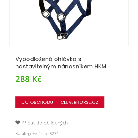
Vypodložená ohlávka s
nastavitelným nánosníkem HKM
288
Kč
DO OBCHODU → CLEVERHORSE.CZ
Přidat do oblíbených
Katalogové číslo:
8271