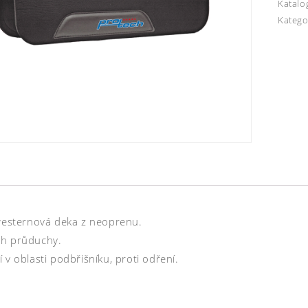
Katalo
Katego
 westernová deka z neoprenu.
h průduchy.
 v oblasti podbřišníku, proti odření.