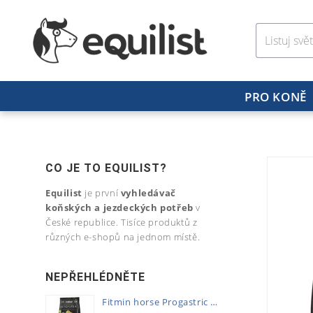
PRO KONĚ
CO JE TO EQUILIST?
Equilist
je první
vyhledávač
koňských a jezdeckých potřeb
v
České republice. Tisíce produktů z
různých e-shopů na jednom místě.
NEPŘEHLÉDNĚTE
Fitmin horse Progastric 20kg