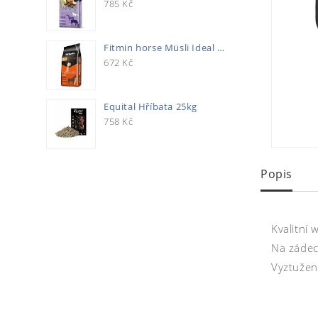
785
Kč
Fitmin horse Müsli Ideal 20kg
672
Kč
Equital Hříbata 25kg
758
Kč
Popis
Kvalitní
Na zádec
Vyztužení