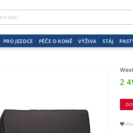
PRO JEZDCE
PÉČE O KONĚ
VÝŽIVA
STÁJ
PAST
West
2 
DO
Při