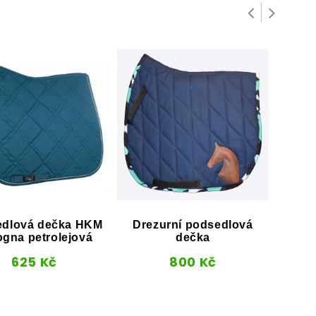
dlová dečka HKM
Drezurní podsedlová
Wes
ogna petrolejová
dečka
625
Kč
800
Kč