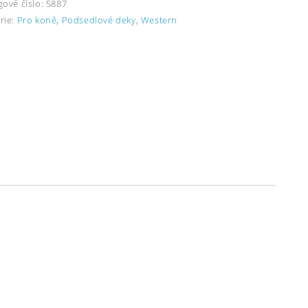
gové číslo:
5887
rie:
Pro koně
,
Podsedlové deky
,
Western