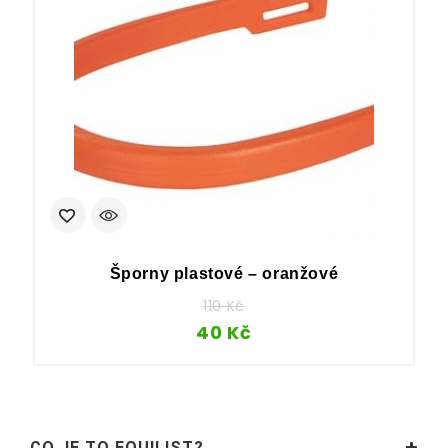
Šporny plastové – oranžové
110
Kč
40
Kč
CO JE TO EQUILIST?