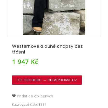
Westernové dlouhé chapsy bez
třásní
1 947
Kč
DO OBCHODU → CLEVERHORSE.CZ
Přidat do oblíbených
Katalogové číslo:
5881