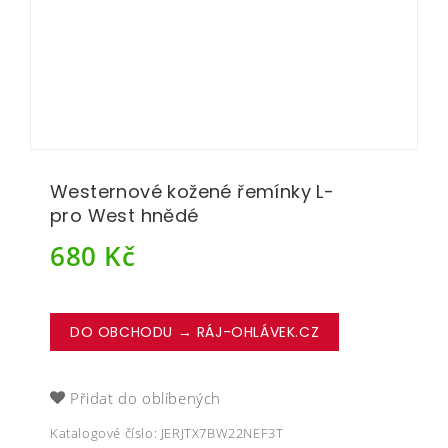
Westernové kožené řemínky L-
pro West hnědé
680
Kč
DO OBCHODU → RÁJ-OHLÁVEK.CZ
Přidat do oblíbených
Katalogové číslo:
JERJTX7BW22NEF3T