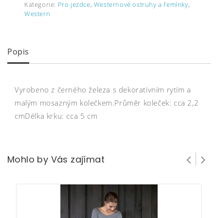
Kategorie:
Pro jezdce
,
Westernové ostruhy a řemínky
,
Western
Popis
Vyrobeno z černého železa s dekorativním rytím a
malým mosazným kolečkem.Průměr koleček: cca 2,2
cmDélka krku: cca 5 cm
Mohlo by Vás zajímat