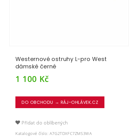
Westernové ostruhy L-pro West
dámské černé
1 100
Kč
DO OBCHODU → RÁJ-OHLÁVEK.CZ
Přidat do oblíbených
Katalogové číslo:
A7G2TDXFC7ZMS3WA