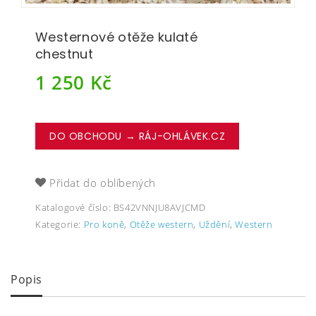
Westernové otěže kulaté
chestnut
1 250
Kč
DO OBCHODU → RÁJ-OHLÁVEK.CZ
Přidat do oblíbených
Katalogové číslo:
BS42VNNJU8AVJCMD
Kategorie:
Pro koně
,
Otěže western
,
Uždění
,
Western
Popis