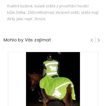
Kvalitní kožené, kulaté otěže z prvotřídní hovězí
kůže.Délka: 260cmMožnost zkrácení otěží, otěže mají
dírky jako např. lícnice.
Mohlo by Vás zajímat