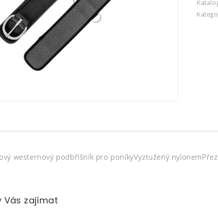
Katalo
Katego
vý westernový podbřišník pro poníkyVyztužený nylonemPřezk
 Vás zajímat