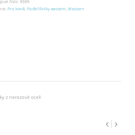
gové číslo:
8309
rie:
Pro koně
,
Podbřišníky western
,
Western
y z nerezové oceli