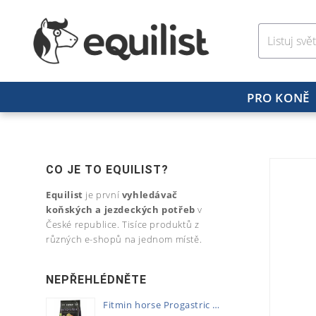
PRO KONĚ
CO JE TO EQUILIST?
Equilist
je první
vyhledávač
koňských a jezdeckých potřeb
v
České republice. Tisíce produktů z
různých e-shopů na jednom místě.
NEPŘEHLÉDNĚTE
Fitmin horse Progastric 20kg