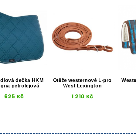
dlová dečka HKM
Otěže westernové L-pro
West
gna petrolejová
West Lexington
625
Kč
1 210
Kč