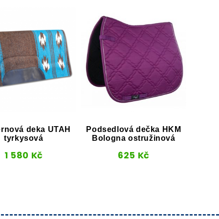
ernová deka UTAH
Podsedlová dečka HKM
Pod
tyrkysová
Bologna ostružinová
1 580
Kč
625
Kč