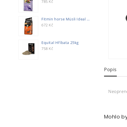
785
Kč
Fitmin horse Müsli Ideal 20kg
672
Kč
Equital Hříbata 25kg
758
Kč
Popis
Neopreno
Mohlo by