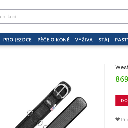
PRO JEZDCE
PÉČE O KONĚ
VÝŽIVA
STÁJ
PAST
West
86
DO
Při