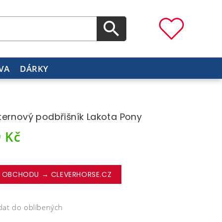
VA
DÁRKY
ernový podbřišník Lakota Pony
9
Kč
 OBCHODU → CLEVERHORSE.CZ
dat do oblíbených